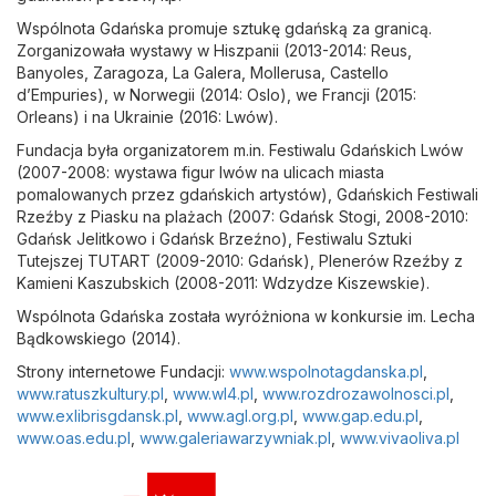
Wspólnota Gdańska promuje sztukę gdańską za granicą.
Zorganizowała wystawy w Hiszpanii (2013-2014: Reus,
Banyoles, Zaragoza, La Galera, Mollerusa, Castello
d’Empuries), w Norwegii (2014: Oslo), we Francji (2015:
Orleans) i na Ukrainie (2016: Lwów).
Fundacja była organizatorem m.in. Festiwalu Gdańskich Lwów
(2007-2008: wystawa figur lwów na ulicach miasta
pomalowanych przez gdańskich artystów), Gdańskich Festiwali
Rzeźby z Piasku na plażach (2007: Gdańsk Stogi, 2008-2010:
Gdańsk Jelitkowo i Gdańsk Brzeźno), Festiwalu Sztuki
Tutejszej TUTART (2009-2010: Gdańsk), Plenerów Rzeźby z
Kamieni Kaszubskich (2008-2011: Wdzydze Kiszewskie).
Wspólnota Gdańska została wyróżniona w konkursie im. Lecha
Bądkowskiego (2014).
Strony internetowe Fundacji:
www.wspolnotagdanska.pl
,
www.ratuszkultury.pl
,
www.wl4.pl
,
www.rozdrozawolnosci.pl
,
www.exlibrisgdansk.pl
,
www.agl.org.pl
,
www.gap.edu.pl
,
www.oas.edu.pl
,
www.galeriawarzywniak.pl
,
www.vivaoliva.pl