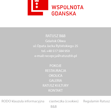
RATUSZ B&B
Gdańsk Oliwa
ul. Opata Jacka Rybińskiego 25
tel. +48 517 584 959
e-mail: recepcja@ratuszbb.pl
POKOJE
RESTAURACJA
OKOLICA
GALERIA
RATUSZ KULTURY
KONTAKT
RODO klauzula informacyjna
ciasteczka (cookies)
Regulamin Ratusz
B&B