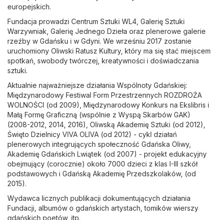
europejskich.
Fundacja prowadzi Centrum Sztuki WL4, Galerię Sztuki
Warzywniak, Galerię Jednego Dzieła oraz plenerowe galerie
rzeźby w Gdańsku i w Gdyni. We wrześniu 2017 zostanie
uruchomiony Oliwski Ratusz Kultury, który ma się stać miejscem
spotkań, swobody twórczej, kreatywności i doświadczania
sztuki.
Aktualnie najważniejsze działania Wspólnoty Gdańskiej:
Międzynarodowy Festiwal Form Przestrzennych ROZDROŻA
WOLNOŚCI (od 2009), Międzynarodowy Konkurs na Ekslibris i
Małą Formę Graficzną (wspólnie z Wyspą Skarbów GAK)
(2008-2012, 2014, 2016), Oliwską Akademię Sztuki (od 2012),
Święto Dzielnicy VIVA OLIVA (od 2012) - cykl działań
plenerowych integrujących społeczność Gdańska Oliwy,
Akademię Gdańskich Lwiątek (od 2007) - projekt edukacyjny
obejmujący (corocznie) około 7000 dzieci z klas I-III szkół
podstawowych i Gdańską Akademię Przedszkolaków, (od
2015).
Wydawca licznych publikacji dokumentujących działania
Fundacji, albumów o gdańskich artystach, tomików wierszy
gdańskich poetów, itp.